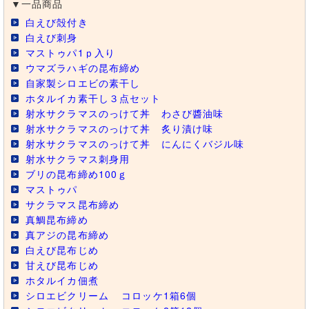
▼一品商品
白えび殻付き
白えび刺身
マストゥパ1ｐ入り
ウマズラハギの昆布締め
自家製シロエビの素干し
ホタルイカ素干し３点セット
射水サクラマスのっけて丼 わさび醬油味
射水サクラマスのっけて丼 炙り漬け味
射水サクラマスのっけて丼 にんにくバジル味
射水サクラマス刺身用
ブリの昆布締め100ｇ
マストゥパ
サクラマス昆布締め
真鯛昆布締め
真アジの昆布締め
白えび昆布じめ
甘えび昆布じめ
ホタルイカ佃煮
シロエビクリーム
コロッケ1箱6個