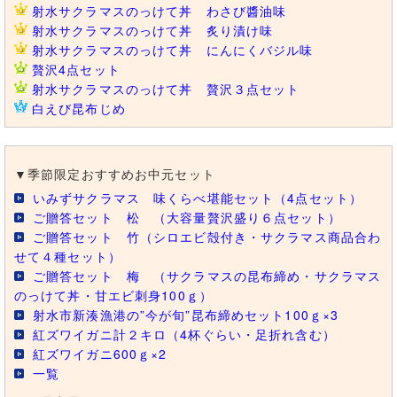
射水サクラマスのっけて丼 わさび醬油味
射水サクラマスのっけて丼 炙り漬け味
射水サクラマスのっけて丼 にんにくバジル味
贅沢4点セット
射水サクラマスのっけて丼 贅沢３点セット
白えび昆布じめ
▼季節限定おすすめお中元セット
いみずサクラマス 味くらべ堪能セット（4点セット）
ご贈答セット 松 （大容量贅沢盛り６点セット）
ご贈答セット 竹（シロエビ殻付き・サクラマス商品合わ
せて４種セット）
ご贈答セット 梅 （サクラマスの昆布締め・サクラマス
のっけて丼・甘エビ刺身100ｇ）
射水市新湊漁港の”今が旬”昆布締めセット100ｇ×3
紅ズワイガニ計２キロ（4杯ぐらい・足折れ含む）
紅ズワイガニ600ｇ×2
一覧