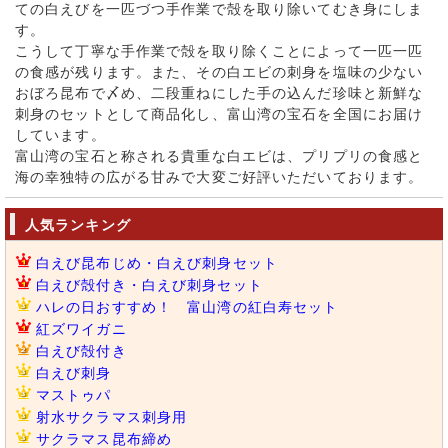
ての白えびを一匹づつ手作業で殻を取り除いてむき身にしま
す。
こうして丁寧な手作業で殻を取り除くことによって一匹一匹
の食感が残ります。また、その白エビの刺身を塩味の少ない
おぼろ昆布で〆め、二段重ねにした手の込んだ珍味と新鮮な
刺身のセットとして商品化し、富山湾の宝石を全国にお届け
しています。
富山湾の宝石と称される貴重な白エビは、プリプリの食感と
海の幸独特の広がる甘みで大変ご好評いただいております。
人気ランキング
白えび昆布じめ・白えび刺身セット
白えび殻付き・白えび刺身セット
ハレの日おすすめ！ 富山湾の紅白寿セット
紅ズワイガニ
白えび殻付き
白えび刺身
マストゥパ
射水サクラマス刺身用
サクラマス昆布締め