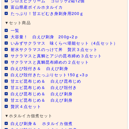
シロエビクリーム
コロッケ2箱12個
富山県産ボイルホタルイカ
たっぷり！甘エビむき身刺身用200ｇ
▼セット商品
一覧
大容量！ 白えび刺身 200g×2ｐ
いみずサクラマス 味くらべ堪能セット（4点セット）
射水サクラマスのっけて丼 贅沢３点セット
サクラマスと真鯛とアジの昆布締め３点セット
サクラマスと真鯛昆布締めの２点セット
白えび殻付き＆
白えび刺身
白えび殻付きたっぷりセット150ｇ×3ｐ
甘エビ昆布じめ＆
白えび昆布じめ
甘エビ昆布じめ＆
白えび殻付き
白えび昆布じめ＆
白えび刺身
甘エビ昆布じめ＆
白えび刺身
贅沢４点セット
▼ホタルイカ佃煮セット
白えび刺身＆
ホタルイカ佃煮