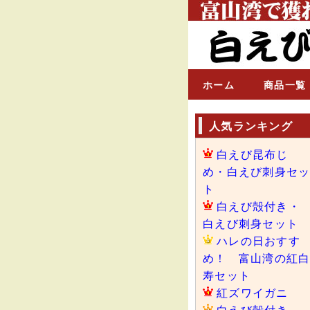
ホーム
商品一覧
人気ランキング
白えび昆布じ
め・白えび刺身セ
ト
白えび殻付き・
白えび刺身セット
ハレの日おすす
め！ 富山湾の紅
寿セット
紅ズワイガニ
白えび殻付き