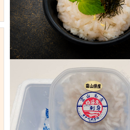
３
め
セ
盛
品