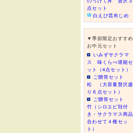
のっけて丼 贅沢
点セット
白えび昆布じめ
▼季節限定おすす
お中元セット
いみずサクラマ
ス 味くらべ堪能
ット（4点セット）
ご贈答セット
松 （大容量贅沢
り６点セット）
ご贈答セット
竹（シロエビ殻付
き・サクラマス商
合わせて４種セッ
ト）