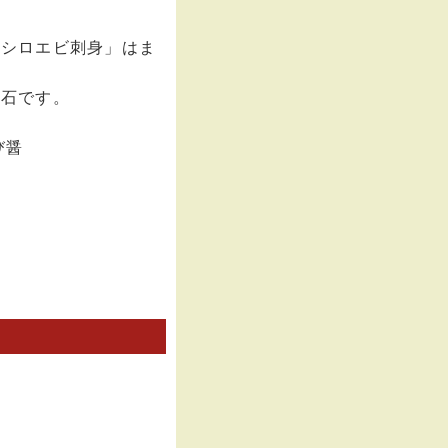
「シロエビ刺身」はま
宝石です。
び醤