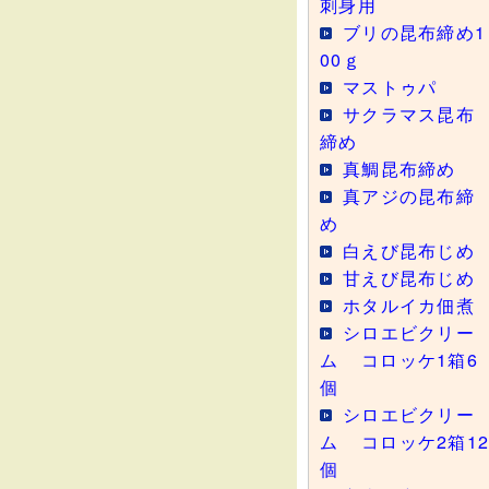
刺身用
ブリの昆布締め1
00ｇ
マストゥパ
サクラマス昆布
締め
真鯛昆布締め
真アジの昆布締
め
白えび昆布じめ
甘えび昆布じめ
ホタルイカ佃煮
シロエビクリー
ム
コロッケ1箱6
個
シロエビクリー
ム
コロッケ2箱1
個