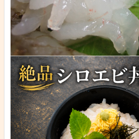
び
漬
に