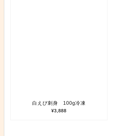
セ
３
め