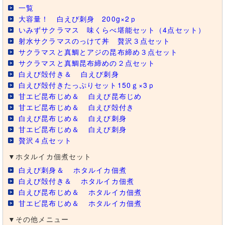
一覧
大容量！ 白えび刺身 200g×2ｐ
いみずサクラマス 味くらべ堪能セット（4点セット）
射水サクラマスのっけて丼 贅沢３点セット
サクラマスと真鯛とアジの昆布締め３点セット
サクラマスと真鯛昆布締めの２点セット
白えび殻付き＆
白えび刺身
白えび殻付きたっぷりセット150ｇ×3ｐ
甘エビ昆布じめ＆
白えび昆布じめ
甘エビ昆布じめ＆
白えび殻付き
白えび昆布じめ＆
白えび刺身
甘エビ昆布じめ＆
白えび刺身
贅沢４点セット
▼ホタルイカ佃煮セット
白えび刺身＆
ホタルイカ佃煮
白えび殻付き＆
ホタルイカ佃煮
白えび昆布じめ＆
ホタルイカ佃煮
甘エビ昆布じめ＆
ホタルイカ佃煮
▼その他メニュー