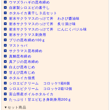
ウマズラハギの昆布締め
自家製シロエビの素干し
ホタルイカ素干し３点セット
射水サクラマスのっけて丼 わさび醬油味
射水サクラマスのっけて丼 炙り漬け味
射水サクラマスのっけて丼 にんにくバジル味
射水サクラマス刺身用
ブリの昆布締め100ｇ
マストゥパ
サクラマス昆布締め
真鯛昆布締め
真アジの昆布締め
白えび昆布じめ
甘えび昆布じめ
ホタルイカ佃煮
シロエビクリーム
コロッケ1箱6個
シロエビクリーム
コロッケ2箱12個
富山県産ボイルホタルイカ
たっぷり！甘エビむき身刺身用200ｇ
▼セット商品