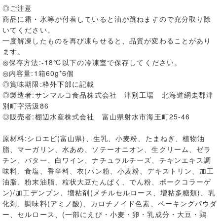
◎ご注意
商品に霜・氷等が付着していると油が跳ねますので充分取り除
いてください。
一度解凍したものを再び凍らせると、品質が変わることがあり
ます。
◎保存方法:-18℃以下の冷凍室で保存してください。
◎内容量:1箱60g*6個
◎賞味期限:枠外下部に記載
◎製造者:サンマルコ食品株式会社 津別工場 北海道網走郡津
別町字活汲86
◎販売者:棚辺水産株式会社 富山県射水市海王町25-46
原材料:シロエビ(富山県)、生乳、小麦粉、たまねぎ、植物油
脂、マーガリン、水あめ、ソテーオニオン、生クリーム、ゼラ
チン、バター、白ワイン、ナチュラルチーズ、チキンエキス調
味料、食塩、香辛料、衣(パン粉、小麦粉、デキストリン、加工
油脂、粉末油脂、粒状大豆たんぱく、でん粉、ポークコラーゲ
ン)/加工デンプン、増粘剤(メチルセルロース、増粘多糖類)、乳
化剤、調味料(アミノ酸)、カロチノイド色素、ベーキングパウダ
ー、セルロース、(一部にえび・小麦・卵・乳成分・大豆・鶏