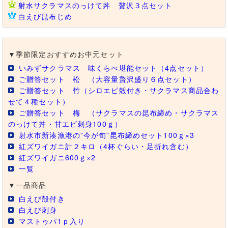
射水サクラマスのっけて丼 贅沢３点セット
白えび昆布じめ
▼季節限定おすすめお中元セット
いみずサクラマス 味くらべ堪能セット（4点セット）
ご贈答セット 松 （大容量贅沢盛り６点セット）
ご贈答セット 竹（シロエビ殻付き・サクラマス商品合わ
せて４種セット）
ご贈答セット 梅 （サクラマスの昆布締め・サクラマス
のっけて丼・甘エビ刺身100ｇ）
射水市新湊漁港の”今が旬”昆布締めセット100ｇ×3
紅ズワイガニ計２キロ（4杯ぐらい・足折れ含む）
紅ズワイガニ600ｇ×2
一覧
▼一品商品
白えび殻付き
白えび刺身
マストゥパ1ｐ入り