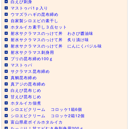
白えび刺身
マストゥパ1ｐ入り
ウマズラハギの昆布締め
自家製シロエビの素干し
ホタルイカ素干し３点セット
射水サクラマスのっけて丼 わさび醬油味
射水サクラマスのっけて丼 炙り漬け味
射水サクラマスのっけて丼 にんにくバジル味
射水サクラマス刺身用
ブリの昆布締め100ｇ
マストゥパ
サクラマス昆布締め
真鯛昆布締め
真アジの昆布締め
白えび昆布じめ
甘えび昆布じめ
ホタルイカ佃煮
シロエビクリーム
コロッケ1箱6個
シロエビクリーム
コロッケ2箱12個
富山県産ボイルホタルイカ
たっぷり！甘エビむき身刺身用200ｇ