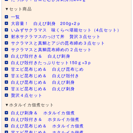
▼セット商品
一覧
大容量！ 白えび刺身 200g×2ｐ
いみずサクラマス 味くらべ堪能セット（4点セット）
射水サクラマスのっけて丼 贅沢３点セット
サクラマスと真鯛とアジの昆布締め３点セット
サクラマスと真鯛昆布締めの２点セット
白えび殻付き＆
白えび刺身
白えび殻付きたっぷりセット150ｇ×3ｐ
甘エビ昆布じめ＆
白えび昆布じめ
甘エビ昆布じめ＆
白えび殻付き
白えび昆布じめ＆
白えび刺身
甘エビ昆布じめ＆
白えび刺身
贅沢４点セット
▼ホタルイカ佃煮セット
白えび刺身＆
ホタルイカ佃煮
白えび殻付き＆
ホタルイカ佃煮
白えび昆布じめ＆
ホタルイカ佃煮
甘エビ昆布じめ＆
ホタルイカ佃煮