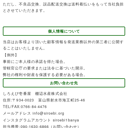
ただし、不良品交換、誤品配送交換は送料着払いをもって当社負担
とさせていただきます。
個人情報について
当店はお客様より頂いた顧客情報を発送業務以外の第三者に公開す
ることはいたしません。
【例外】
事前にご本人様の承諾を得た場合。
管轄官公庁の要求または法令に基づいた開示。
弊社の権利や財産を保護する必要がある場合。
お問い合わせ先
しろえび壱番屋 棚辺水産株式会社
住所:〒934-0023 富山県射水市海王町25-46
TEL/FAX:0766-84-4476
メールアドレス info@siroebi.org
インスタグラムアカウント siroebi1banya
担当携帯:090-1630-6866（お問い合わせ）