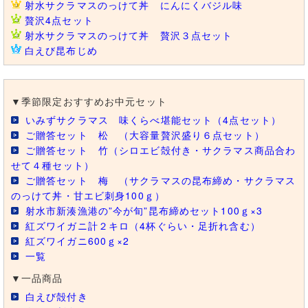
射水サクラマスのっけて丼 にんにくバジル味
贅沢4点セット
射水サクラマスのっけて丼 贅沢３点セット
白えび昆布じめ
▼季節限定おすすめお中元セット
いみずサクラマス 味くらべ堪能セット（4点セット）
ご贈答セット 松 （大容量贅沢盛り６点セット）
ご贈答セット 竹（シロエビ殻付き・サクラマス商品合わ
せて４種セット）
ご贈答セット 梅 （サクラマスの昆布締め・サクラマス
のっけて丼・甘エビ刺身100ｇ）
射水市新湊漁港の”今が旬”昆布締めセット100ｇ×3
紅ズワイガニ計２キロ（4杯ぐらい・足折れ含む）
紅ズワイガニ600ｇ×2
一覧
▼一品商品
白えび殻付き