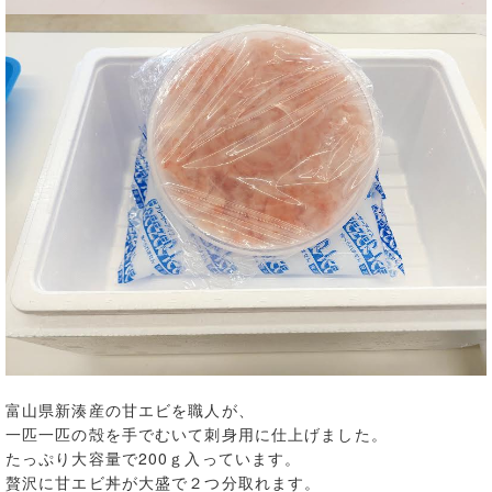
富山県新湊産の甘エビを職人が、
一匹一匹の殻を手でむいて刺身用に仕上げました。
たっぷり大容量で200ｇ入っています。
贅沢に甘エビ丼が大盛で２つ分取れます。