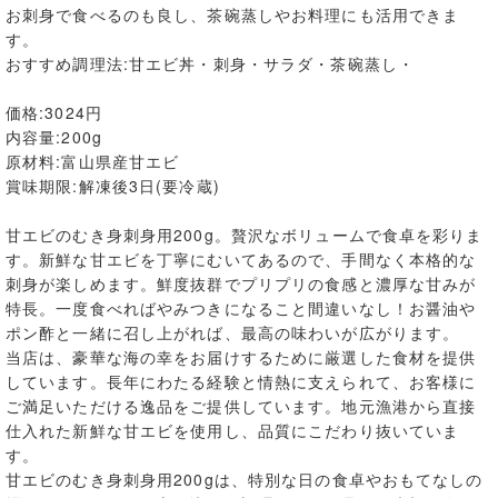
お刺身で食べるのも良し、茶碗蒸しやお料理にも活用できま
す。
おすすめ調理法:甘エビ丼・刺身・サラダ・茶碗蒸し・
価格:3024円
内容量:200g
原材料:富山県産甘エビ
賞味期限:解凍後3日(要冷蔵)
甘エビのむき身刺身用200g。贅沢なボリュームで食卓を彩りま
す。新鮮な甘エビを丁寧にむいてあるので、手間なく本格的な
刺身が楽しめます。鮮度抜群でプリプリの食感と濃厚な甘みが
特長。一度食べればやみつきになること間違いなし！お醤油や
ポン酢と一緒に召し上がれば、最高の味わいが広がります。
当店は、豪華な海の幸をお届けするために厳選した食材を提供
しています。長年にわたる経験と情熱に支えられて、お客様に
ご満足いただける逸品をご提供しています。地元漁港から直接
仕入れた新鮮な甘エビを使用し、品質にこだわり抜いていま
す。
甘エビのむき身刺身用200gは、特別な日の食卓やおもてなしの